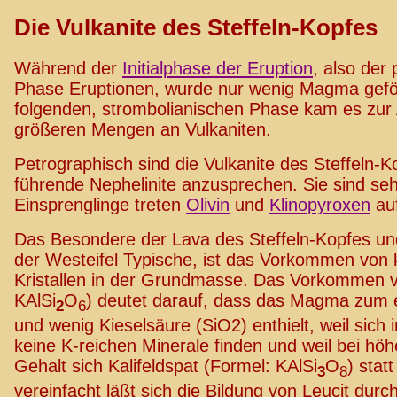
Die Vulkanite des Steffeln-Kopfes
Während der
Initialphase der Eruption
, also de
Phase Eruptionen, wurde nur wenig Magma geförd
folgenden, strombolianischen Phase kam es zur
größeren Mengen an Vulkaniten.
Petrographisch sind die Vulkanite des Steffeln-K
führende Nephelinite anzusprechen. Sie sind sehr
Einsprenglinge treten
Olivin
und
Klinopyroxen
auf
Das Besondere der Lava des Steffeln-Kopfes und 
der Westeifel Typische, ist das Vorkommen von k
Kristallen in der Grundmasse. Das Vorkommen v
KAlSi
O
) deutet darauf, dass das Magma zum e
2
6
und wenig Kieselsäure (SiO2) enthielt, weil sich 
keine K-reichen Minerale finden und weil bei hö
Gehalt sich Kalifeldspat (Formel: KAlSi
O
) statt
3
8
vereinfacht läßt sich die Bildung von Leucit durc