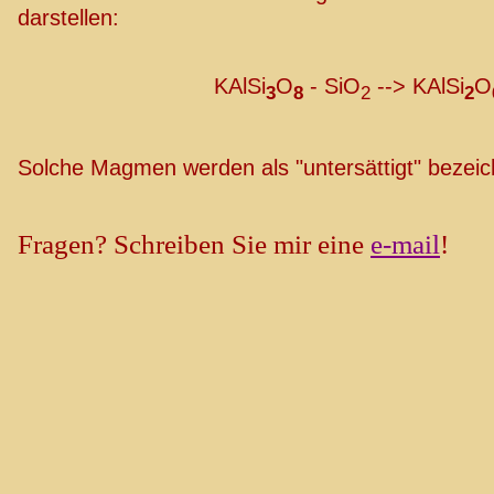
darstellen:
KAlSi
O
- SiO
--> KAlSi
O
3
8
2
2
Solche Magmen werden als "untersättigt" bezeic
Fragen? Schreiben Sie mir eine
e-mail
!