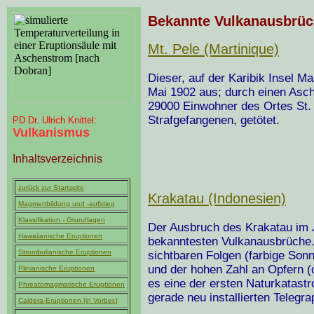
Bekannte Vulkanausbrü
Mt. Pele (Martinique)
Dieser, auf der Karibik Insel M
Mai 1902 aus; durch einen Asch
29000 Einwohner des Ortes St.
Strafgefangenen, getötet.
PD Dr. Ulrich Knittel:
Vulkanismus
Inhaltsverzeichnis
zurück zur Startseite
Krakatau (Indonesien)
Magmenbildung und -aufstieg
Klassifikation - Grundlagen
Der Ausbruch des Krakatau im J
Hawaiianische Eruptionen
bekanntesten Vulkanausbrüche.
Strombolianische Eruptionen
sichtbaren Folgen (farbige Sonn
und der hohen Zahl an Opfern (
Plinianische Eruptionen
es eine der ersten Naturkatastr
Phreatomagmatische Eruptionen
gerade neu installierten Telegr
Caldera-Eruptionen [in Vorber.]