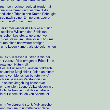
ruch sehr schwer verletzt wurde, tat
gne zusammen und beschreibt die
tödlichen Trips in den Krater. Dabei gibt
isse nach seiner Erinnerung, aber er
ührlich zu Wort kommen.
 er immer wieder das Risiko auf sich
 schildert Williams das Schicksal
das Leben kostete; angefangen von
ch des Vesuv im Jahre 79 n. Chr. ums
durch einen unerwartet heftigen
ums Leben kamen, als sie solch einen
m, sich in diesen illustren Kreis der
cht zuletzt "das erregende Erlebnis, in
ewaltigen Naturkraft
ibt es auf unserem Planeten praktisch
ne andere Möglichkeit, "sich an einem
um je von Menschen betreten wird".
rch ein besseres Verständnis der
 in seiner Umgebung besser vor
er rationalen Ebene Vulkanologen wie
edoch die Neugier und das erhabene
 als nur einem Hauch von Abenteuer
um im Vordergrund steht. Vulkanische
nn man sie in unmittelbarer Nähe