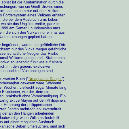
, sonst ist die Kontamination durch die
suchungen, wie sie Geoff Brown, eines
hm, lassen sich nur auf dem Vulkan
s Fördersystem eines Vulkans erhalten
en, die bei dem Ausbruch ums Leben
 wo sie das Unglück ereilte; ganz im
e 1999 am Semeru in Indonesien ums
n, die sich den Vulkan 'nur einmal aus
 Untersuchungen geplant hatten.
begründen, warum sie gefährliche Orte
ichsam nur des 'kicks' wegen gefährliche
issenschaftliche Neugier das Risiko
 zumal Williams gelegentlich Statements
gendwo so lebendig fühlt wie auf einem
sich mit den grauen, explosiven
chen 'echten' Vulkanologen sind.
m zweiten Buch ("
No apparent Danger
")
h vorhersagbar gewesen wäre. Während
e, Wochen, vielleicht sogar Monate lang
e Eruptionen, wie der, dem die
en, praktisch ohne Vorankündigung. Ein
wärtig aktive Mayon auf den Philippinen,
r Erfahrung der philippinischen
zten Jahren mehrfach so unvermittelt
g der an den Hängen arbeitenden
aubwürdig, wenn Williams feststellt,
ns auf einen möglichen Ausbruch
lkanische Beben untersuchen, sind sich