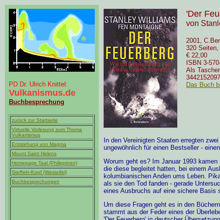
'Der Feu
von Stanl
2001, C.Ber
320 Seiten, 
€ 22,00
ISBN 3-570
Als Tasche
3442152097
PD Dr. Ulrich Knittel:
Das Buch b
Vulkanismus.de
Buchbesprechung
zurück zur Startseite
Virtuelle Vorlesung zum Thema
Vulkanismus
In den Vereinigten Staaten erregten zwei
Entstehung von Magma
ungewöhnlich für einen Bestseller - ei
Mount Saint Helens
Worum geht es? Im Januar 1993 kamen s
Homepage Taal (Philippinen)
die diese begleitet hatten, bei einem Au
Steffeln-Kopf (Westeifel)
kolumbianischen Anden ums Leben. Pikan
Buchbesprechungen
als sie den Tod fanden - gerade Untersu
eines Ausbruchs auf eine sichere Basis s
Um diese Fragen geht es in den Büchern.
stammt aus der Feder eines der Überlebe
'Der Feuerberg' in deutscher Übersetzun