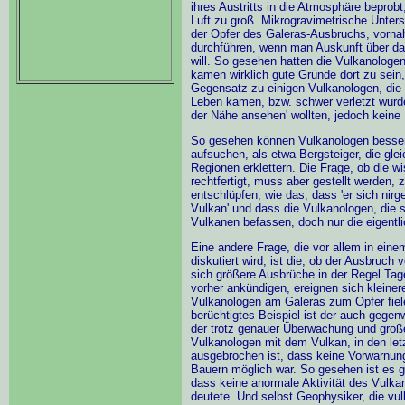
ihres Austritts in die Atmosphäre beprobt
Luft zu groß. Mikrogravimetrische Unter
der Opfer des Galeras-Ausbruchs, vorna
durchführen, wenn man Auskunft über da
will. So gesehen hatten die Vulkanolog
kamen wirklich gute Gründe dort zu sein,
Gegensatz zu einigen Vulkanologen, di
Leben kamen, bzw. schwer verletzt wurde
der Nähe ansehen' wollten, jedoch keine
So gesehen können Vulkanologen besser 
aufsuchen, als etwa Bergsteiger, die gle
Regionen erklettern. Die Frage, ob die w
rechtfertigt, muss aber gestellt werden,
entschlüpfen, wie das, dass 'er sich nir
Vulkan' und dass die Vulkanologen, die 
Vulkanen befassen, doch nur die eigentli
Eine andere Frage, die vor allem in eine
diskutiert wird, ist die, ob der Ausbruc
sich größere Ausbrüche in der Regel Tag
vorher ankündigen, ereignen sich kleiner
Vulkanologen am Galeras zum Opfer fiel
berüchtigtes Beispiel ist der auch gegen
der trotz genauer Überwachung und große
Vulkanologen mit dem Vulkan, in den let
ausgebrochen ist, dass keine Vorwarnun
Bauern möglich war. So gesehen ist es gl
dass keine anormale Aktivität des Vulka
deutete. Und selbst Geophysiker, die vu