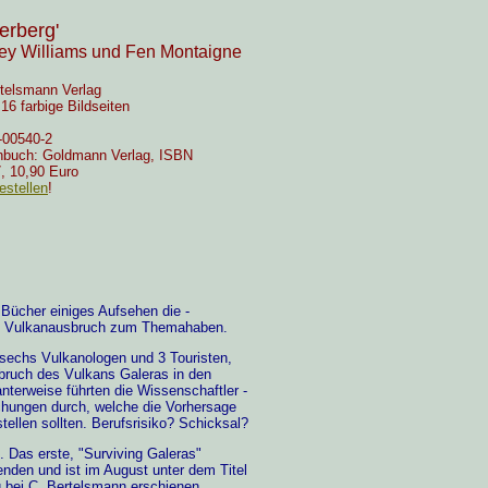
erberg'
ey Williams und Fen Montaigne
telsmann Verlag
16 farbige Bildseiten
-00540-2
nbuch: Goldmann Verlag, ISBN
, 10,90 Euro
estellen
!
 Bücher einiges Aufsehen die -
nen Vulkanausbruch zum Themahaben.
echs Vulkanologen und 3 Touristen,
sbruch des Vulkans Galeras in den
terweise führten die Wissenschaftler -
chungen durch, welche die Vorhersage
tellen sollten. Berufsrisiko? Schicksal?
 Das erste, "Surviving Galeras"
nden und ist im August unter dem Titel
g bei C. Bertelsmann erschienen.