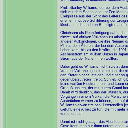
Prof. Stanley Williams, der bei dem Ausb
sich mit dem Sachbuchautor Fen Montai
Ereignisse aus der Sicht des Leiters des 
er eine minutiöse Schilderung der Ereign
lässt auch die anderen Beteiligten ausf
Gleichsam als Rechtfertigung dafür, dass
nimmt, auf aktiven Vulkanen zu arbeiten,
anderer Vulkanologen, die ihre Neugier 
Plinius dem Älteren, der bei dem Ausbru
Leben kam, bis zu den Kraffts, die 1991 
Aschenstrom am Vulkan Unzen in Japan 
Strom aus der Nähe filmen wollten.
Dabei geht es Williams nicht zuletzt daru
'wahren' Vulkanologen einzureihen, die ni
den Krater hinabzusteigen und einer so g
gegenüberzutreten" treibt. Schließlich g
keine weißen Flecken mehr, und kaum ei
Ort aufzuhalten, der mit gutem Grund ka
Damit wird deutlich, das der Wunsch, du
Vorgänge in einem Vulkan die Menschen
Ausbrüchen warnen zu können, nur auf d
Williams vorwärtstreiben. Letztendlich j
Gefühl, eine Arbeit zu tun, die mit mehr
verbunden ist.
Damit ist nicht gesagt, das Abenteurert
Gase kann man nur dann untersuchen, we