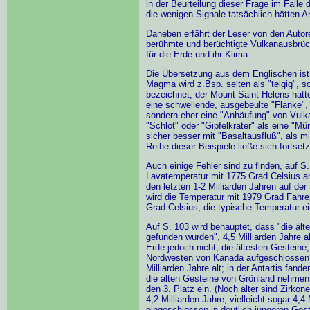
in der Beurteilung dieser Frage im Falle
die wenigen Signale tatsächlich hätten A
Daneben erfährt der Leser von den Autore
berühmte und berüchtigte Vulkanausbrü
für die Erde und ihr Klima.
Die Übersetzung aus dem Englischen ist 
Magma wird z.Bsp. selten als "teigig", so
bezeichnet, der Mount Saint Helens hatt
eine schwellende, ausgebeulte "Flanke", 
sondern eher eine "Anhäufung" von Vulka
"Schlot" oder "Gipfelkrater" als eine "M
sicher besser mit "Basaltausfluß", als m
Reihe dieser Beispiele ließe sich fortset
Auch einige Fehler sind zu finden, auf 
Lavatemperatur mit 1775 Grad Celsius a
den letzten 1-2 Milliarden Jahren auf de
wird die Temperatur mit 1979 Grad Fahr
Grad Celsius, die typische Temperatur e
Auf S. 103 wird behauptet, dass "die ält
gefunden wurden", 4,5 Milliarden Jahre al
Erde jedoch nicht; die ältesten Gesteine
Nordwesten von Kanada aufgeschlossen u
Milliarden Jahre alt; in der Antartis fan
die alten Gesteine von Grönland nehmen m
den 3. Platz ein. (Noch älter sind Zirkon
4,2 Milliarden Jahre, vielleicht sogar 4,4 
eingeschlossen in deutlich jüngeren Gest