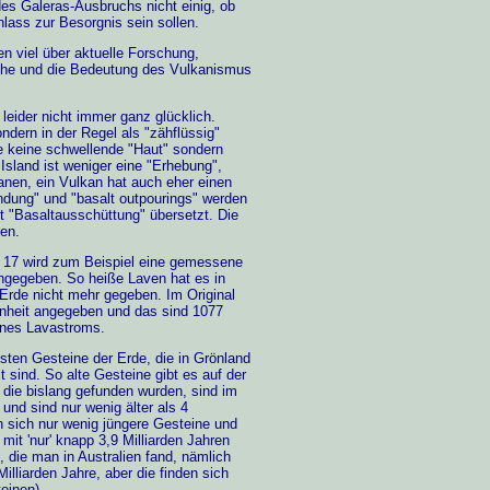
 des Galeras-Ausbruchs nicht einig, ob
nlass zur Besorgnis sein sollen.
n viel über aktuelle Forschung,
che und die Bedeutung des Vulkanismus
leider nicht immer ganz glücklich.
ndern in der Regel als "zähflüssig"
e keine schwellende "Haut" sondern
Island ist weniger eine "Erhebung",
nen, ein Vulkan hat auch eher einen
ündung" und "basalt outpourings" werden
it "Basaltausschüttung" übersetzt. Die
zen.
S. 17 wird zum Beispiel eine gemessene
ngegeben. So heiße Laven hat es in
r Erde nicht mehr gegeben. Im Original
enheit angegeben und das sind 1077
ines Lavastroms.
esten Gesteine der Erde, die in Grönland
t sind. So alte Gesteine gibt es auf der
, die bislang gefunden wurden, sind im
nd sind nur wenig älter als 4
den sich nur wenig jüngere Gesteine und
it 'nur' knapp 3,9 Milliarden Jahren
e, die man in Australien fand, nämlich
Milliarden Jahre, aber die finden sich
einen).