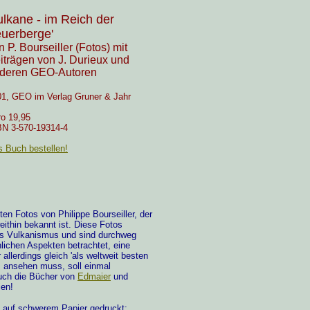
ulkane - im Reich der
uerberge'
n P. Bourseiller (Fotos) mit
iträgen von J. Durieux und
deren GEO-Autoren
1, GEO im Verlag Gruner & Jahr
o 19,95
BN 3-570-19314-4
 Buch bestellen!
en Fotos von Philippe Bourseiller, der
ithin bekannt ist. Diese Fotos
 des Vulkanismus und sind durchweg
lichen Aspekten betrachtet, eine
allerdings gleich 'als weltweit besten
] ansehen muss, soll einmal
 auch die Bücher von
Edmaier
und
ien!
ät auf schwerem Papier gedruckt;