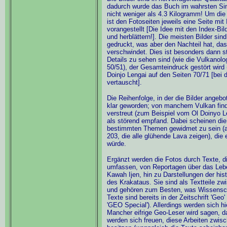
dadurch wurde das Buch im wahrsten Sin
nicht weniger als 4.3 Kilogramm! Um die 
ist den Fotoseiten jeweils eine Seite mit
vorangestellt [Die Idee mit den Index-Bild
und herblättern!]. Die meisten Bilder sin
gedruckt, was aber den Nachteil hat, das
verschwindet. Dies ist besonders dann st
Details zu sehen sind (wie die Vulkanol
50/51), der Gesamteindruck gestört wird 
Doinjo Lengai auf den Seiten 70/71 [bei 
vertauscht].
Die Reihenfolge, in der die Bilder angeb
klar geworden; von manchem Vulkan find
verstreut (zum Beispiel vom Ol Doinyo Le
als störend empfand. Dabei scheinen die
bestimmten Themen gewidmet zu sein (a
203, die alle glühende Lava zeigen), die 
würde.
Ergänzt werden die Fotos durch Texte, 
umfassen, von Reportagen über das Leb
Kawah Ijen, hin zu Darstellungen der hi
des Krakataus. Sie sind als Textteile zw
und gehören zum Besten, was Wissenscha
Texte sind bereits in der Zeitschrift 'Geo
'GEO Special'). Allerdings werden sich hi
Mancher eifrige Geo-Leser wird sagen, d
werden sich freuen, diese Arbeiten zwi