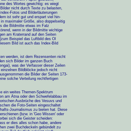
ne des Wortes gewichtig: es wiegt
Bilder nicht durch Texte zu belasten,
 Index-Fotos und Bilderläuterungen
ern ist sehr gut und erspart viel hin-
d in maximaler Größe, also doppelseitig
s die Bildmitte etwas im Falz
örend, wenn in der Bildmitte wichtige
ogen am Kraterrand auf den Seiten
(zum Beispiel das Luftbild des Ol
diesem Bild ist auch das Index-Bild
oten werden, ist dem Rezensenten nicht
en sich Bilder im ganzen Buch
ngai), was der Verfasser dieser Zeilen
 einzelnen Bildblöcke jedoch nicht
usgenommen die Bilder der Seiten 173-
eine solche Verteilung rechtfertigen
die ein weites Themen-Spektrum
en am Ätna oder den Schwefelabbau im
storischen Ausbrüche des Vesuvs und
ischen die Foto-Seiten eingeschaltet
fts-Journalismus zu bieten hat. Diese
' erschienen (bzw. in 'Geo Wissen' oder
erbei sich die Geister scheiden:
ass er dies alles schon habe, andere
schen zwei Buchdeckeln gebündelt zu