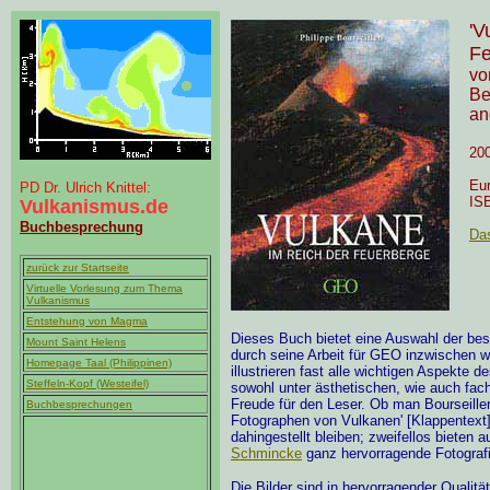
'V
Fe
vo
Be
an
200
Eur
PD Dr. Ulrich Knittel:
IS
Vulkanismus.de
Buchbesprechung
Das
zurück zur Startseite
Virtuelle Vorlesung zum Thema
Vulkanismus
Entstehung von Magma
Dieses Buch bietet eine Auswahl der best
Mount Saint Helens
durch seine Arbeit für GEO inzwischen we
Homepage Taal (Philippinen)
illustrieren fast alle wichtigen Aspekte
Steffeln-Kopf (Westeifel)
sowohl unter ästhetischen, wie auch fach
Freude für den Leser. Ob man Bourseiller 
Buchbesprechungen
Fotographen von Vulkanen' [Klappentext
dahingestellt bleiben; zweifellos bieten
Schmincke
ganz hervorragende Fotograf
Die Bilder sind in hervorragender Qualit