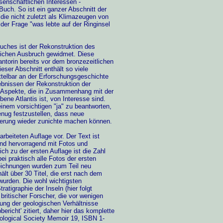
ssenschaftlichen Interessen -
uch. So ist ein ganzer Abschnitt der
die nicht zuletzt als Klimazeugen von
t der Frage "was lebte auf der Ringinsel
Buches ist der Rekonstruktion des
lichen Ausbruch gewidmet. Diese
torin bereits vor dem bronzezeitlichen
eser Abschnitt enthält so viele
ittelbar an der Erforschungsgeschichte
ebnissen der Rekonstruktion der
e Aspekte, die in Zusammenhang mit der
ne Atlantis ist, von Interesse sind.
einem vorsichtigen "ja" zu beantworten,
genug festzustellen, dass neue
lgerung wieder zunichte machen können.
arbeiteten Auflage vor. Der Text ist
nd hervorragend mit Fotos und
ch zu der ersten Auflage ist die Zahl
i praktisch alle Fotos der ersten
chnungen wurden zum Teil neu
ält über 30 Titel, die erst nach dem
 wurden. Die wohl wichtigsten
atigraphie der Inseln (hier folgt
britischer Forscher, die vor wenigen
ng der geologischen Verhältnisse
bbericht' zitiert, daher hier das komplette
 Geological Society Memoir 19, ISBN 1-