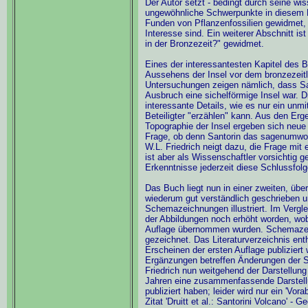
Der Autor setzt - bedingt durch seine wi
ungewöhnliche Schwerpunkte in diesem B
Funden von Pflanzenfossilien gewidmet, 
Interesse sind. Ein weiterer Abschnitt is
in der Bronzezeit?" gewidmet.
Eines der interessantesten Kapitel des 
Aussehens der Insel vor dem bronzezeit
Untersuchungen zeigen nämlich, dass San
Ausbruch eine sichelförmige Insel war. Di
interessante Details, wie es nur ein unm
Beteiligter "erzählen" kann. Aus den Erg
Topographie der Insel ergeben sich neu
Frage, ob denn Santorin das sagenumwobe
W.L. Friedrich neigt dazu, die Frage mit 
ist aber als Wissenschaftler vorsichtig 
Erkenntnisse jederzeit diese Schlussfo
Das Buch liegt nun in einer zweiten, über
wiederum gut verständlich geschrieben u
Schemazeichnungen illustriert. Im Verglei
der Abbildungen noch erhöht worden, wobe
Auflage übernommen wurden. Schemazei
gezeichnet. Das Literaturverzeichnis enth
Erscheinen der ersten Auflage publiziert
Ergänzungen betreffen Änderungen der Str
Friedrich nun weitgehend der Darstellung 
Jahren eine zusammenfassende Darstellu
publiziert haben; leider wird nur ein 'Vora
Zitat 'Druitt et al.: Santorini Volcano' -