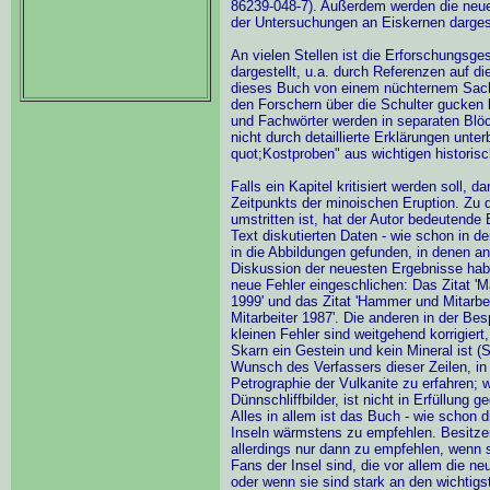
86239-048-7). Außerdem werden die neue
der Untersuchungen an Eiskernen dargest
An vielen Stellen ist die Erforschungsge
dargestellt, u.a. durch Referenzen auf d
dieses Buch von einem nüchternem Sac
den Forschern über die Schulter gucken 
und Fachwörter werden in separaten Blöc
nicht durch detaillierte Erklärungen unte
quot;Kostproben" aus wichtigen historis
Falls ein Kapitel kritisiert werden soll,
Zeitpunkts der minoischen Eruption. Zu d
umstritten ist, hat der Autor bedeutende 
Text diskutierten Daten - wie schon in d
in die Abbildungen gefunden, in denen and
Diskussion der neuesten Ergebnisse hab
neue Fehler eingeschlichen: Das Zitat '
1999' und das Zitat 'Hammer und Mitarbei
Mitarbeiter 1987'. Die anderen in der Be
kleinen Fehler sind weitgehend korrigie
Skarn ein Gestein und kein Mineral ist (S
Wunsch des Verfassers dieser Zeilen, in
Petrographie der Vulkanite zu erfahren; w
Dünnschliffbilder, ist nicht in Erfüllung 
Alles in allem ist das Buch - wie schon 
Inseln wärmstens zu empfehlen. Besitzer
allerdings nur dann zu empfehlen, wenn 
Fans der Insel sind, die vor allem die n
oder wenn sie sind stark an den wichtig