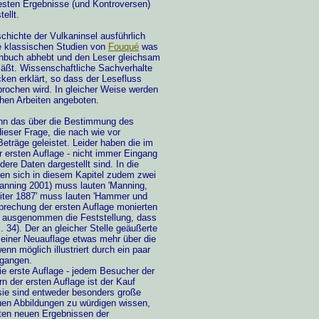
sten Ergebnisse (und Kontroversen)
ellt.
schichte der Vulkaninsel ausführlich
ie klassischen Studien von
Fouqué
was
hbuch abhebt und den Leser gleichsam
läßt. Wissenschaftliche Sachverhalte
ken erklärt, so dass der Lesefluss
rbrochen wird. In gleicher Weise werden
chen Arbeiten angeboten.
 dann das über die Bestimmung des
ieser Frage, die nach wie vor
Beträge geleistet. Leider haben die im
er ersten Auflage - nicht immer Eingang
ere Daten dargestellt sind. In die
en sich in diesem Kapitel zudem zwei
Manning 2001) muss lauten 'Manning,
ter 1
8
87' muss lauten 'Hammer und
sprechung der ersten Auflage monierten
rt, ausgenommen die Feststellung, dass
. 34). Der an gleicher Stelle geäußerte
 einer Neuauflage etwas mehr über die
enn möglich illustriert durch ein paar
gegangen.
die erste Auflage - jedem Besucher der
n der ersten Auflage ist der Kauf
sie sind entweder besonders große
euen Abbildungen zu würdigen wissen,
sten neuen Ergebnissen der