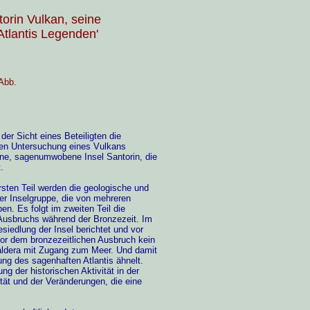
orin Vulkan, seine
Atlantis Legenden'
 Abb.
der Sicht eines Beteiligten die
chen Untersuchung eines Vulkans
öne, sagenumwobene Insel Santorin, die
.
ersten Teil werden die geologische und
er Inselgruppe, die von mehreren
en. Es folgt im zweiten Teil die
usbruchs während der Bronzezeit. Im
Besiedlung der Insel berichtet und vor
vor dem bronzezeitlichen Ausbruch kein
Caldera mit Zugang zum Meer. Und damit
ung des sagenhaften Atlantis ähnelt.
g der historischen Aktivität in der
ität und der Veränderungen, die eine