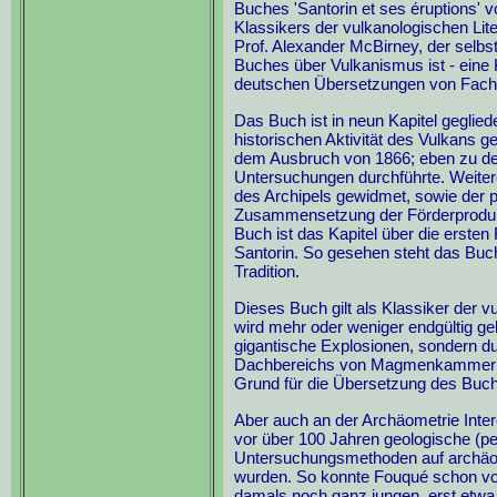
Buches 'Santorin et ses éruptions' 
Klassikers der vulkanologischen Lit
Prof. Alexander McBirney, der selbs
Buches über Vulkanismus ist - eine 
deutschen Übersetzungen von Fachb
Das Buch ist in neun Kapitel geglied
historischen Aktivität des Vulkans ge
dem Ausbruch von 1866; eben zu der
Untersuchungen durchführte. Weitere 
des Archipels gewidmet, sowie der
Zusammensetzung der Förderprodukt
Buch ist das Kapitel über die ersten
Santorin. So gesehen steht das Bu
Tradition.
Dieses Buch gilt als Klassiker der vu
wird mehr oder weniger endgültig ge
gigantische Explosionen, sondern d
Dachbereichs von Magmenkammern e
Grund für die Übersetzung des Buc
Aber auch an der Archäometrie Intere
vor über 100 Jahren geologische (pe
Untersuchungsmethoden auf archäo
wurden. So konnte Fouqué schon vor
damals noch ganz jungen, erst etwa 