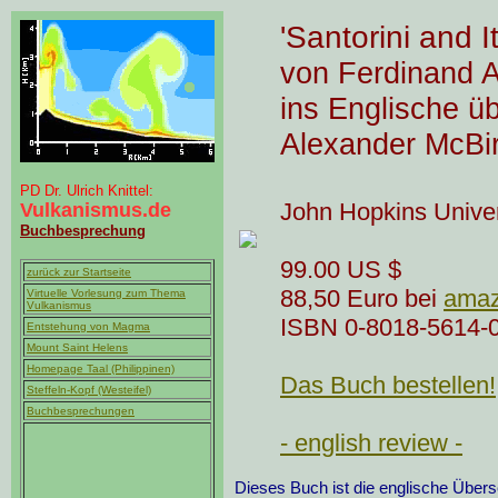
'Santorini and I
von Ferdinand 
ins Englische ü
Alexander McBi
PD Dr. Ulrich Knittel:
John Hopkins Univer
Vulkanismus.de
Buchbesprechung
99.00 US $
zurück zur Startseite
88,50 Euro bei
amaz
Virtuelle Vorlesung zum Thema
Vulkanismus
ISBN 0-8018-5614-
Entstehung von Magma
Mount Saint Helens
Homepage Taal (Philippinen)
Das Buch bestellen!
Steffeln-Kopf (Westeifel)
Buchbesprechungen
- english review -
Dieses Buch ist die englische Über