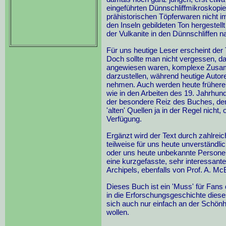
eingeführten Dünnschliffmikroskopi
prähistorischen Töpferwaren nicht i
den Inseln gebildeten Ton hergestel
der Vulkanite in den Dünnschliffen 
Für uns heutige Leser erscheint der 
Doch sollte man nicht vergessen, da
angewiesen waren, komplexe Zusa
darzustellen, während heutige Autore
nehmen. Auch werden heute frühere Ar
wie in den Arbeiten des 19. Jahrhund
der besondere Reiz des Buches, den
'alten' Quellen ja in der Regel nicht,
Verfügung.
Ergänzt wird der Text durch zahlrei
teilweise für uns heute unverständli
oder uns heute unbekannte Personen 
eine kurzgefasste, sehr interessan
Archipels, ebenfalls von Prof. A. Mc
Dieses Buch ist ein 'Muss' für Fans 
in die Erforschungsgeschichte diese
sich auch nur einfach an der Schönhe
wollen.